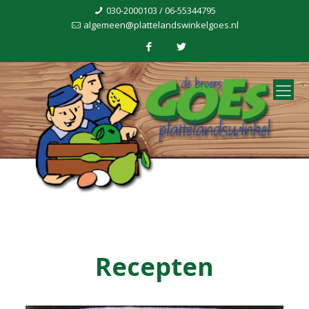
030-2000103 / 06-55344795
algemeen@plattelandswinkelgoes.nl
Recepten