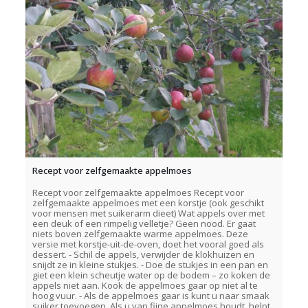
Recept voor zelfgemaakte appelmoes
Recept voor zelfgemaakte appelmoes Recept voor
zelfgemaakte appelmoes met een korstje (ook geschikt
voor mensen met suikerarm dieet) Wat appels over met
een deuk of een rimpelig velletje? Geen nood. Er gaat
niets boven zelfgemaakte warme appelmoes. Deze
versie met korstje-uit-de-oven, doet het vooral goed als
dessert. - Schil de appels, verwijder de klokhuizen en
snijdt ze in kleine stukjes. - Doe de stukjes in een pan en
giet een klein scheutje water op de bodem – zo koken de
appels niet aan. Kook de appelmoes gaar op niet al te
hoog vuur. - Als de appelmoes gaar is kunt u naar smaak
suiker toevoegen. Als u van fijne appelmoes houdt, helpt