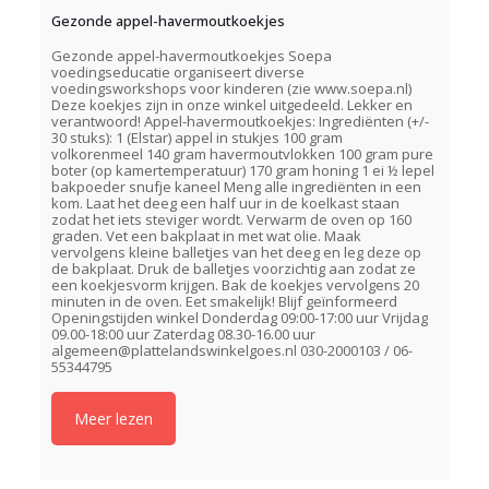
Gezonde appel-havermoutkoekjes
Gezonde appel-havermoutkoekjes Soepa
voedingseducatie organiseert diverse
voedingsworkshops voor kinderen (zie www.soepa.nl)
Deze koekjes zijn in onze winkel uitgedeeld. Lekker en
verantwoord! Appel-havermoutkoekjes: Ingrediënten (+/-
30 stuks): 1 (Elstar) appel in stukjes 100 gram
volkorenmeel 140 gram havermoutvlokken 100 gram pure
boter (op kamertemperatuur) 170 gram honing 1 ei ½ lepel
bakpoeder snufje kaneel Meng alle ingrediënten in een
kom. Laat het deeg een half uur in de koelkast staan
zodat het iets steviger wordt. Verwarm de oven op 160
graden. Vet een bakplaat in met wat olie. Maak
vervolgens kleine balletjes van het deeg en leg deze op
de bakplaat. Druk de balletjes voorzichtig aan zodat ze
een koekjesvorm krijgen. Bak de koekjes vervolgens 20
minuten in de oven. Eet smakelijk! Blijf geïnformeerd
Openingstijden winkel Donderdag 09:00-17:00 uur Vrijdag
09.00-18:00 uur Zaterdag 08.30-16.00 uur
algemeen@plattelandswinkelgoes.nl
030-2000103 / 06-
55344795
Meer lezen