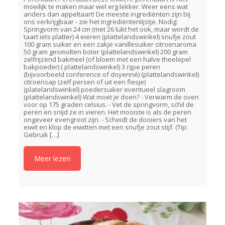
moeilijk te maken maar wel erg lekker. Weer eens wat
anders dan appeltaart! De meeste ingrediënten zijn bij
ons verkrijgbaar - zie het ingrediëntenlijstje. Nodig:
Springvorm van 24 cm (met 26 lukt het ook, maar wordt de
taart iets platter) 4 eieren (plattelandswinkel) snufje zout
100 gram suiker en een zakje vanillesuiker citroenaroma
50 gram gesmolten boter (plattelandswinkel) 200 gram
zelfrijzend bakmeel (of bloem met een halve theelepel
bakpoeder) ( plattelandswinkel) 3 rijpe peren
(bijvoorbeeld conference of doyenné) (plattelandswinkel)
citroensap (zelf persen of uit een flesje)
(platelandswinkel) poedersuiker eventueel slagroom
(plattelandswinkel) Wat moet je doen? - Verwarm de oven
voor op 175 graden celsius. - Vet de springvorm, schil de
peren en snijd ze in vieren. Het mooiste is als de peren
ongeveer evengroot zijn. - Scheidt de dooiers van het
eiwit en klop de eiwitten met een snufje zout stijf. (Tip:
Gebruik
[…]
Meer lezen