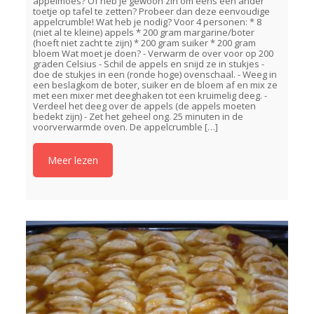
appelmoes? Of heb je gewoon zin om eens een ander
toetje op tafel te zetten? Probeer dan deze eenvoudige
appelcrumble! Wat heb je nodig? Voor 4 personen: * 8
(niet al te kleine) appels * 200 gram margarine/boter
(hoeft niet zacht te zijn) * 200 gram suiker * 200 gram
bloem Wat moet je doen? - Verwarm de over voor op 200
graden Celsius - Schil de appels en snijd ze in stukjes -
doe de stukjes in een (ronde hoge) ovenschaal. - Weeg in
een beslagkom de boter, suiker en de bloem af en mix ze
met een mixer met deeghaken tot een kruimelig deeg. -
Verdeel het deeg over de appels (de appels moeten
bedekt zijn) - Zet het geheel ong. 25 minuten in de
voorverwarmde oven. De appelcrumble
[…]
Meer lezen