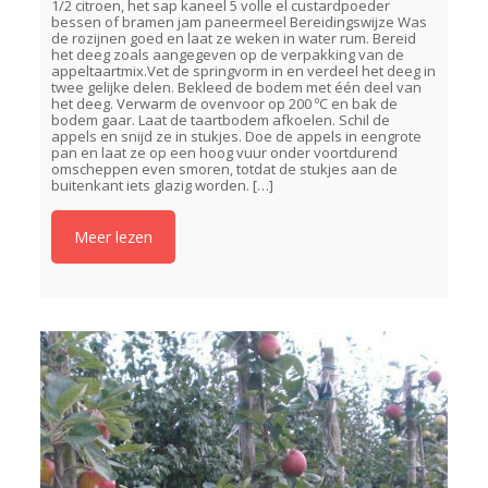
1/2 citroen, het sap kaneel 5 volle el custardpoeder
bessen of bramen jam paneermeel Bereidingswijze Was
de rozijnen goed en laat ze weken in water rum. Bereid
het deeg zoals aangegeven op de verpakking van de
appeltaartmix.Vet de springvorm in en verdeel het deeg in
twee gelijke delen. Bekleed de bodem met één deel van
het deeg. Verwarm de ovenvoor op 200 ºC en bak de
bodem gaar. Laat de taartbodem afkoelen. Schil de
appels en snijd ze in stukjes. Doe de appels in eengrote
pan en laat ze op een hoog vuur onder voortdurend
omscheppen even smoren, totdat de stukjes aan de
buitenkant iets glazig worden.
[…]
Meer lezen