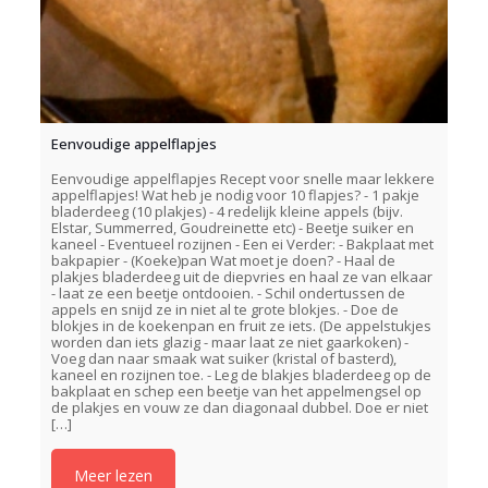
Eenvoudige appelflapjes
Eenvoudige appelflapjes Recept voor snelle maar lekkere
appelflapjes! Wat heb je nodig voor 10 flapjes? - 1 pakje
bladerdeeg (10 plakjes) - 4 redelijk kleine appels (bijv.
Elstar, Summerred, Goudreinette etc) - Beetje suiker en
kaneel - Eventueel rozijnen - Een ei Verder: - Bakplaat met
bakpapier - (Koeke)pan Wat moet je doen? - Haal de
plakjes bladerdeeg uit de diepvries en haal ze van elkaar
- laat ze een beetje ontdooien. - Schil ondertussen de
appels en snijd ze in niet al te grote blokjes. - Doe de
blokjes in de koekenpan en fruit ze iets. (De appelstukjes
worden dan iets glazig - maar laat ze niet gaarkoken) -
Voeg dan naar smaak wat suiker (kristal of basterd),
kaneel en rozijnen toe. - Leg de blakjes bladerdeeg op de
bakplaat en schep een beetje van het appelmengsel op
de plakjes en vouw ze dan diagonaal dubbel. Doe er niet
[…]
Meer lezen