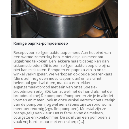
Romige paprika-pompoensoep
Recept voor zelfgemaakte appelmoes Aan het eind van
een warme zomerdag heb je niet altijd zin meer om
uitgebreid te koken. Een lekkere maaltijdsoep kan dan
uitkomst bieden. Dit is een zelfgemaakte soep die bijna
niet kan mislukken. Pompoen en paprika zijn in onze
winkel verkrijgbaar. We verkopen ook oude boerenkaas
(die u zelf nog even moet raspen dan) en als u het
helemaal goed wil doen, maakt u een lekker
eigengemaakt brood met één van onze Soezie-
broodmixen erbij. (Dit kan zowel met de hand als met de
broodmachine) De pompoen Pompoenen zie je in allerlei
vormen en maten (ook in onze winkel verschilt het uiterlijk
van de pompoen nog wel eens) Soms zijn ze rond, soms
meer peervormig (zgn. flespompoen). Meestal zijn ze
oranje-gelig van kleur. Het is familie van de meloen,
courgette en komkommer. De schil van een pompoen is
vaak vrij hard - maar met een scherp
[…]