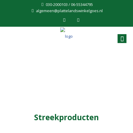
030-2000103 / 06-55344795
algemeen@plattelandswinkelgoes.nl
Streekproducten