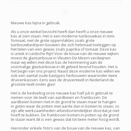
Nieuwe kas bijna in gebruik.
Als u onze winkel bezocht heeft dan heeft u onze nieuwe
kas al zien staan. Het is een moderne tuinbouwkas in mini-
formaat, niet de grote oppervlaktes zoals grote
tuinbouwbedrijven bouwen die zich helemaal toeleggen op
het telen van een gewas zoals paprika of tomaat. Deze kas
is uniek in Leidsche Rijn! Voor de bouw van de nieuwe wijken
moest de glastuinbouw in Vleuten-De Meern verdwijnen
maar wij willen met deze kas de herinnering aan de
voormalige glastuinbouw in dit gebied levend houden. Het is
het begin van ons project: Naast deze moderne kas willen we
ook een aantal oude kastypes herbouwen waaronder twee
druivenkassen. Eens was de druiventeelt in Nederland de
grootste teelt onder glas!
Het is de bedoeling onze nieuwe kas half juli in gebruik te
nemen voor de teelt van aardbeien en frambozen. De
aardbeien komen niet in de grond te staan maar te hangen
in goten waar de potten met aarde dan in komen te staan; zo
zijn alle werkzaamheden arbeidsvriendelijker doordat je niet
hoeft te bukken. De frambozen komen in potten op de grond
te staan want dit is een gewas dat tot twee meter hoog wordt.
Hieronder enkele foto’s van de bouw van de nieuwe kas, van