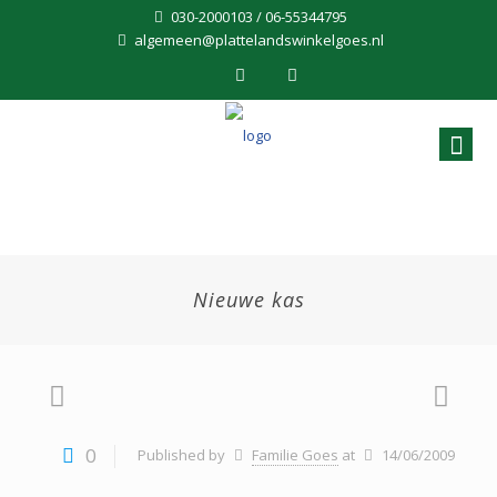
030-2000103 / 06-55344795
algemeen@plattelandswinkelgoes.nl
Nieuwe kas
0
Published by
Familie Goes
at
14/06/2009