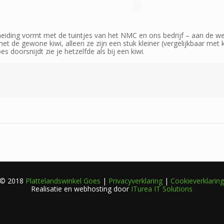
cheiding vormt met de tuintjes van het NMC en ons bedrijf – aan de w
t de gewone kiwi, alleen ze zijn een stuk kleiner (vergelijkbaar met 
es doorsnijdt zie je hetzelfde als bij een kiwi.
© 2018
Plattelandswinkel Goes
|
Privacyverklaring
|
Cookieverklarin
Realisatie en webhosting door
ITurea IT Solutions