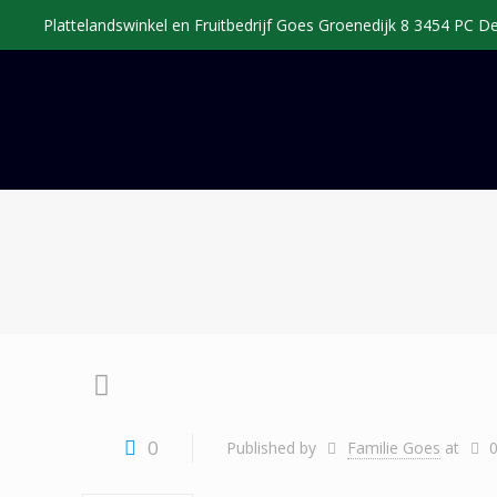
Plattelandswinkel en Fruitbedrijf Goes Groenedijk 8 3454 PC 
0
Published by
Familie Goes
at