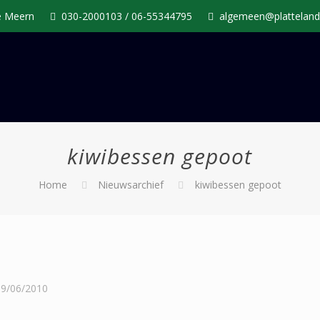
De Meern
030-2000103 / 06-55344795
algemeen@platteland
kiwibessen gepoot
Home
Nieuwsarchief
kiwibessen gepoot
09/06/2010