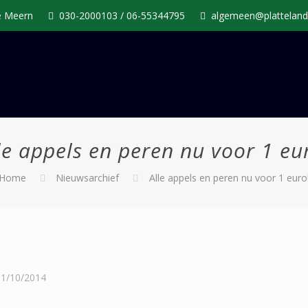
De Meern
030-2000103 / 06-55344795
algemeen@platteland
le appels en peren nu voor 1 eu
Home
Nieuwsarchief
Alle appels en peren nu voor 1 euro
01/10/2014