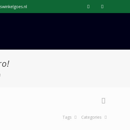
swinkelgoes.nl
ro!
!
Tags
Categories