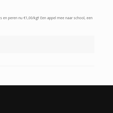
els en peren nu €1,00/kg!! Een appel mee naar school, een
g