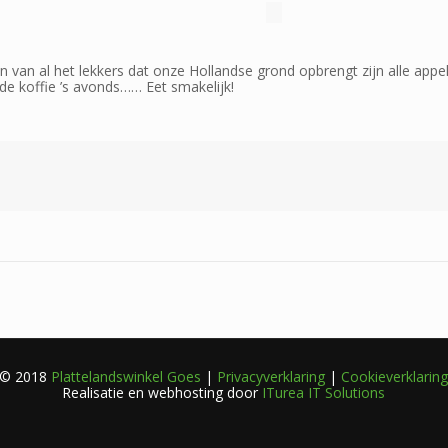
n van al het lekkers dat onze Hollandse grond opbrengt zijn alle app
 de koffie ’s avonds…… Eet smakelijk!
© 2018
Plattelandswinkel Goes
|
Privacyverklaring
|
Cookieverklarin
Realisatie en webhosting door
ITurea IT Solutions