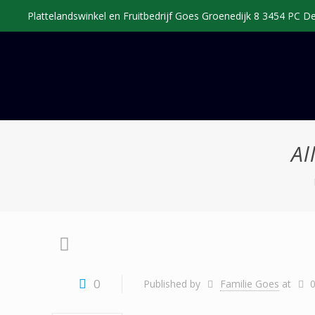
Plattelandswinkel en Fruitbedrijf Goes Groenedijk 8 3454 PC 
Al
0
Published by
Familie Goes
at