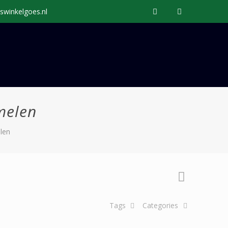
swinkelgoes.nl
melen
len
Tags
Categories