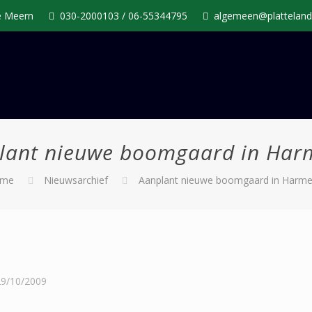
De Meern
030-2000103 / 06-55344795
algemeen@platteland
lant nieuwe boomgaard in Har
me
Nieuwsarchief
Aanplant nieuwe boomgaard in Harme
29/10/2009