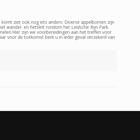
el komt ziet ook nog iets anders: Diverse appelbomen zijn
et wandel- en fietslint rondom het Leidsche Rijn Park.
elen.Hier zijn we voorbereidingen aan het treffen voor
aar voor de toekomst bent u in ieder geval verzekerd van
g