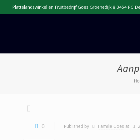
Plattelandswinkel en Fruitbedrijf Goes Groenedijk 8 3454 PC 
Aanp
Ho
0
Published by
Familie Goes
at