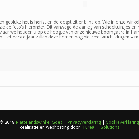
 geplukt: het is herfst en de oogst zit er bijna op. Wie in onze wink
zie de foto’s hieronder. Dit vanwege de aanleg van schooltuintjes en h
it. Maar we houden u op de hoogte van onze nieuwe boomgaard in Harm
. Het eerste jaar zullen deze bomen nog niet veel vrucht dragen – m
© 2018
Plattelandswinkel Goes
|
Privacyverklaring
|
Cookieverklarin
Realisatie en webhosting door
ITurea IT Solutions